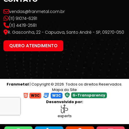
vendas@franmetal.com.br
(11) 91074-6281
(11) 4478-2581
R. Gasconha, 22 - Capuava, Santo André - SP, 09270-050
QUERO ATENDIMENTO
Franmetal
| Copyright © 2026 Todos os direitos Reservados.
Mapa do Site
G-Transparency
W3C
W3C
Desenvolvido por:
experts