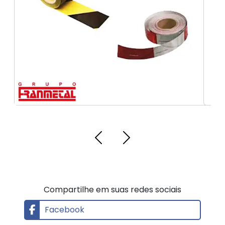
Etiquetas resistentes ao calor
Fitas fotoluminescentes
Compartilhe em suas redes sociais
Facebook