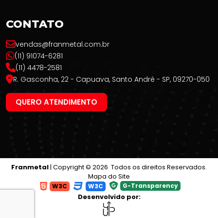
CONTATO
vendas@franmetal.com.br
(11) 91074-6281
(11) 4478-2581
R. Gasconha, 22 - Capuava, Santo André - SP, 09270-050
QUERO ATENDIMENTO
Franmetal
| Copyright © 2026 Todos os direitos Reservados.
Mapa do Site
G-Transparency
W3C
W3C
Desenvolvido por: