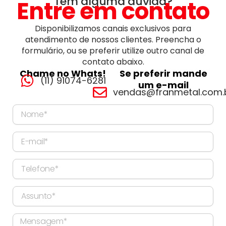
Tem alguma dúvida?
Entre em contato
Disponibilizamos canais exclusivos para
atendimento de nossos clientes. Preencha o
formulário, ou se preferir utilize outro canal de
contato abaixo.
Chame no Whats!
Se preferir mande
(11) 91074-6281
um e-mail
vendas@franmetal.com.
Nome
E-
mail
Telefone
Assunto
Mensagem