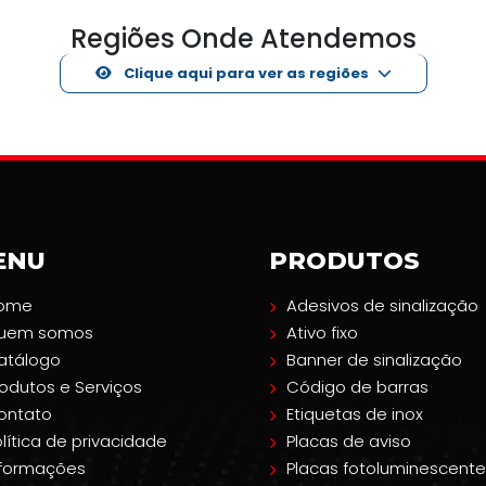
Regiões Onde Atendemos
Clique aqui para ver as regiões
ENU
PRODUTOS
ome
Adesivos de sinalização
uem somos
Ativo fixo
atálogo
Banner de sinalização
rodutos e Serviços
Código de barras
ontato
Etiquetas de inox
lítica de privacidade
Placas de aviso
nformações
Placas fotoluminescente