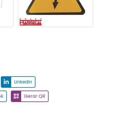
LinkedIn
ok
Gerar QR