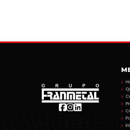
M
H
Q
C
P
C
Po
I