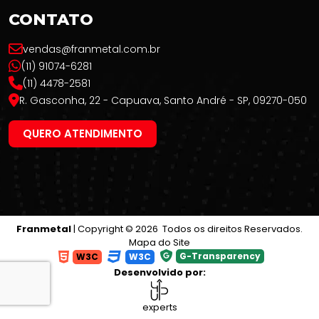
CONTATO
vendas@franmetal.com.br
(11) 91074-6281
(11) 4478-2581
R. Gasconha, 22 - Capuava, Santo André - SP, 09270-050
QUERO ATENDIMENTO
Franmetal
| Copyright © 2026 Todos os direitos Reservados.
Mapa do Site
G-Transparency
W3C
W3C
Desenvolvido por:
experts