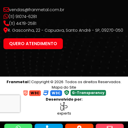
vendas@franmetal.com.br
(11) 91074-6281
(11) 4478-2581
R. Gasconha, 22 - Capuava, Santo André - SP, 09270-050
QUERO ATENDIMENTO
Franmetal
| Copyright © 2026 Todos os direitos Reservados.
Mapa do Site
G-Transparency
W3C
W3C
Desenvolvido por:
experts