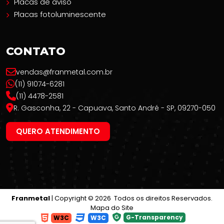
Placas de aviso
Placas fotoluminescente
CONTATO
vendas@franmetal.com.br
(11) 91074-6281
(11) 4478-2581
R. Gasconha, 22 - Capuava, Santo André - SP, 09270-050
QUERO ATENDIMENTO
Franmetal
| Copyright © 2026 Todos os direitos Reservados.
Mapa do Site
G-Transparency
W3C
W3C