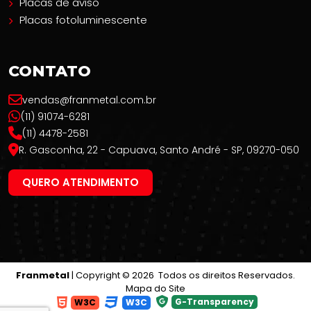
Placas de aviso
Placas fotoluminescente
CONTATO
vendas@franmetal.com.br
(11) 91074-6281
(11) 4478-2581
R. Gasconha, 22 - Capuava, Santo André - SP, 09270-050
QUERO ATENDIMENTO
Franmetal
| Copyright © 2026 Todos os direitos Reservados.
Mapa do Site
G-Transparency
W3C
W3C