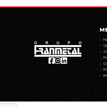
M
H
Q
C
P
C
Po
I