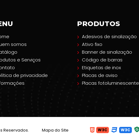
ENU
PRODUTOS
ome
Adesivos de sinalização
uem somos
Ativo fixo
atálogo
Banner de sinalização
rodutos e Serviços
Código de barras
ontato
Etiquetas de inox
lítica de privacidade
Placas de aviso
nformações
Placas fotoluminescente
os Reservados.
Mapa do Site
W3C
W3C