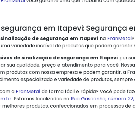
a
FranMetal
você garante uma que trabalha com qualidade
 segurança em Itapevi: Segurança em
 sinalização de segurança em Itapevi
na
FranMetal
?
e uma variedade incrível de produtos que podem garantir s
ivos de sinalização de segurança em Itapevi
penso
r sua qualidade, preço e atendimento para você. Nossa
quirem produtos com nossa empresa e podem garantir, a 
ndimento especializado e variedade de produtos, sempre
 com a
FranMetal
de forma fácil e rápida? Você pode faz
om.br
. Estamos localizados na
Rua Gasconha, número 22,
s melhores produtos, confeccionados em processos de 