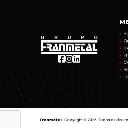
M
H
Q
C
P
C
Po
I
Franmetal
| Copyright © 2026 Todos os direit