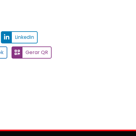
LinkedIn
ok
Gerar QR