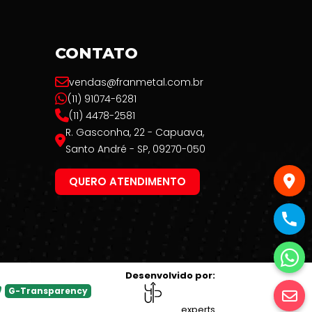
CONTATO
vendas@franmetal.com.br
(11) 91074-6281
(11) 4478-2581
R. Gasconha, 22 - Capuava,
Santo André - SP, 09270-050
QUERO ATENDIMENTO
Desenvolvido por:
G-Transparency
experts