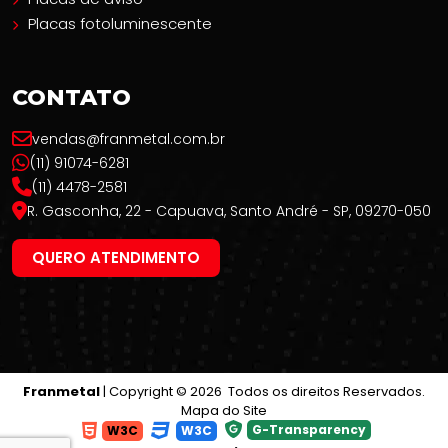
Placas fotoluminescente
CONTATO
vendas@franmetal.com.br
(11) 91074-6281
(11) 4478-2581
R. Gasconha, 22 - Capuava, Santo André - SP, 09270-050
QUERO ATENDIMENTO
Franmetal
| Copyright © 2026 Todos os direitos Reservados.
Mapa do Site
G-Transparency
W3C
W3C