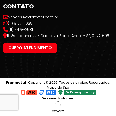
CONTATO
vendas@franmetal.com.br
(11) 91074-6281
(11) 4478-2581
R. Gasconha, 22 - Capuava, Santo André - SP, 09270-050
QUERO ATENDIMENTO
Franmetal
| Copyright © 2026 Todos os direitos Reservados.
Mapa do Site
G-Transparency
W3C
W3C
Desenvolvido por:
experts