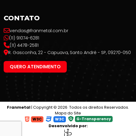
CONTATO
vendas@franmetal.com.br
(11) 91074-6281
(11) 4478-2581
R. Gasconha, 22 - Capuava, Santo André - SP, 09270-050
QUERO ATENDIMENTO
Franmetal
| Copyright © 2026 Todos os direitos Reservados.
Mapa do Site
G-Transparency
W3C
W3C
Desenvolvido por: