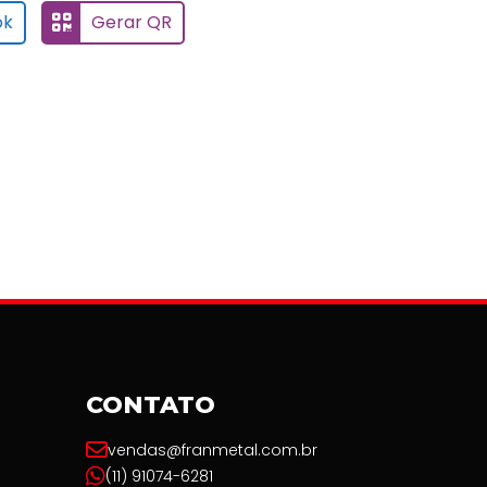
ok
Gerar QR
CONTATO
vendas@franmetal.com.br
(11) 91074-6281