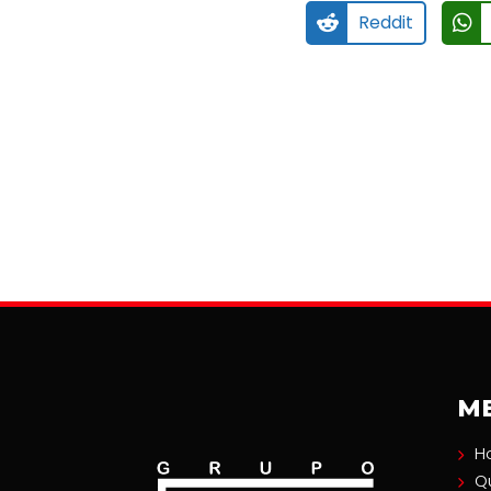
Reddit
M
H
Q