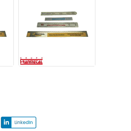
réguas promocionais
profissional
LinkedIn