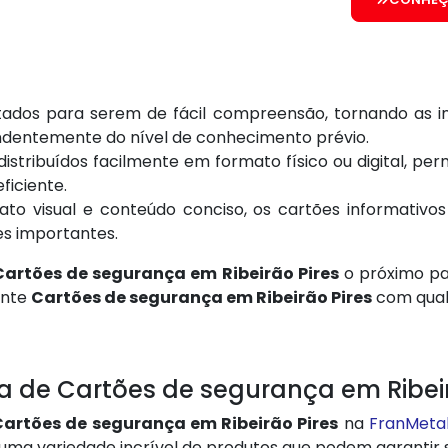
etados para serem de fácil compreensão, tornando as 
dentemente do nível de conhecimento prévio.
 distribuídos facilmente em formato físico ou digital, 
iciente.
to visual e conteúdo conciso, os cartões informativ
s importantes.
Cartões de segurança em Ribeirão Pires
o próximo pa
ante
Cartões de segurança em Ribeirão Pires
com quali
 de Cartões de segurança em Ribeir
Cartões de segurança em Ribeirão Pires
na
FranMeta
e uma variedade incrível de produtos que podem garantir s