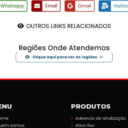
Whatsapp
Email
Gmail
Outlo
OUTROS LINKS RELACIONADOS
Regiões Onde Atendemos
Clique aqui para ver as regiões
ENU
PRODUTOS
ome
Adesivos de sinalização
uem somos
Ativo fixo