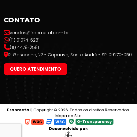
CONTATO
vendas@franmetal.com.br
(11) 91074-6281
(11) 4478-2581
R. Gasconha, 22 - Capuava, Santo André - SP, 09270-050
QUERO ATENDIMENTO
Franmetal
| Copyright © 2026 Todos os direitos Reservados.
Mapa do Site
G-Transparency
W3C
W3C
Desenvolvido por: