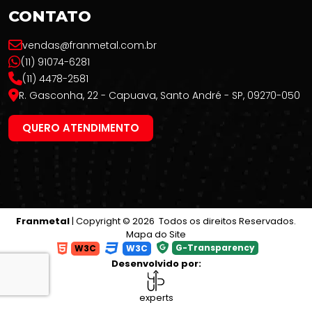
CONTATO
vendas@franmetal.com.br
(11) 91074-6281
(11) 4478-2581
R. Gasconha, 22 - Capuava, Santo André - SP, 09270-050
QUERO ATENDIMENTO
Franmetal
| Copyright © 2026 Todos os direitos Reservados.
Mapa do Site
G-Transparency
W3C
W3C
Desenvolvido por:
experts