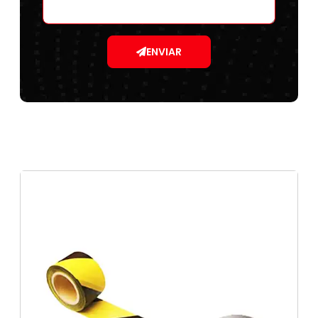
ENVIAR
fita antiderrapante profissional
Placas com código de barras