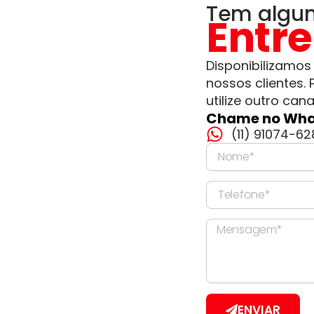
Tem algu
Entr
Disponibilizamos
nossos clientes. 
utilize outro can
Chame no Wha
(11) 91074-62
Nome
Telefone
Mensagem
ENVIAR