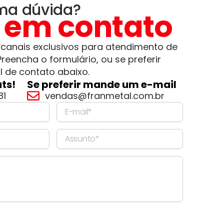
ma dúvida?
e em contato
 canais exclusivos para atendimento de
Preencha o formulário, ou se preferir
al de contato abaixo.
ts!
Se preferir mande um e-mail
81
vendas@franmetal.com.br
E-
mail
Assunto