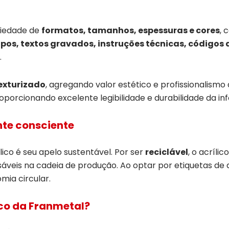
riedade de
formatos, tamanhos, espessuras e cores
, 
ipos, textos gravados, instruções técnicas, códigos
.
texturizado
, agregando valor estético e profissionalismo 
roporcionando excelente legibilidade e durabilidade da i
nte consciente
lico é seu apelo sustentável. Por ser
reciclável
, o acríli
áveis na cadeia de produção. Ao optar por etiquetas de 
ia circular.
ico da Franmetal?