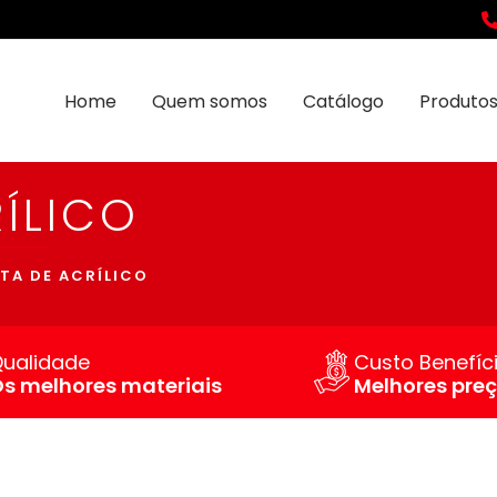
Home
Quem somos
Catálogo
Produtos
RÍLICO
TA DE ACRÍLICO
ualidade
Custo Benefíc
s melhores materiais
Melhores pre