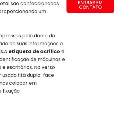
ENTRAR EM
tal são confeccionadas
CONTATO
 proporcionando um
mpressas pelo dorso do
dade de suas informações e
as.A
etiqueta de acrílico
é
 identificação de máquinas e
 e escritórios. No verso
 usado fita dupla-face
emos colocar em
 fixação.