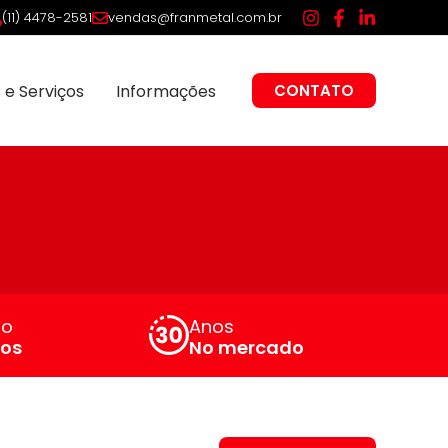
(11) 4478-2581
vendas@franmetal.com.br
 e Serviços
Informações
CONTATO
io
Anos
ços
No mercado