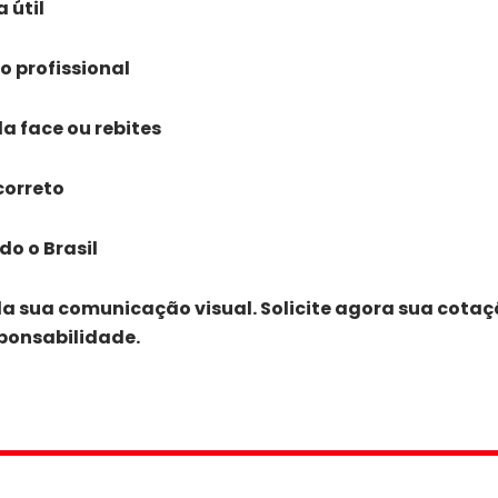
 útil
 profissional
a face ou rebites
correto
o o Brasil
da sua comunicação visual. Solicite agora sua cotaç
ponsabilidade.