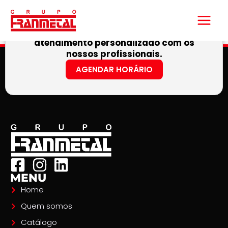
Ir
para
Agende um horário para ter um
o
atendimento personalizado com os
conteúdo
nossos profissionais.
AGENDAR HORÁRIO
MENU
Home
Quem somos
Catálogo